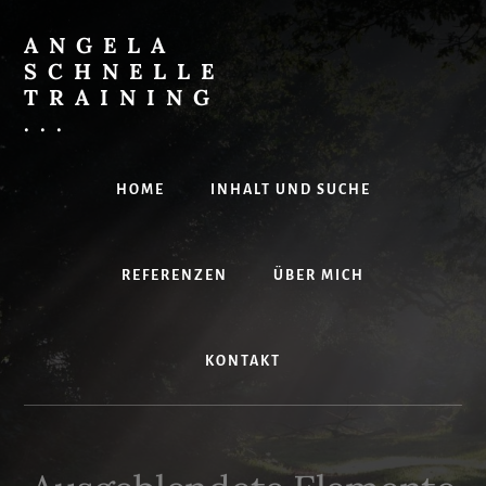
Skip
to
ANGELA
content
SCHNELLE
TRAINING
...
Effektives
IT-
HOME
INHALT UND SUCHE
Training
mit
Spaß
REFERENZEN
ÜBER MICH
KONTAKT