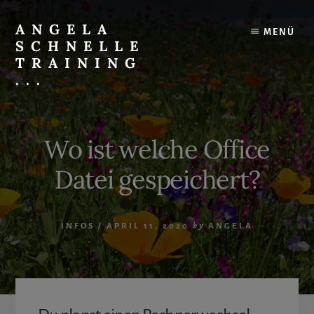
Skip
to
ANGELA
MENÜ
content
SCHNELLE
TRAINING
...
Effektives
IT-
Training
Wo ist welche Office
mit
Spaß
Datei gespeichert?
INFOS
/
APRIL 11, 2020
by
ANGELA