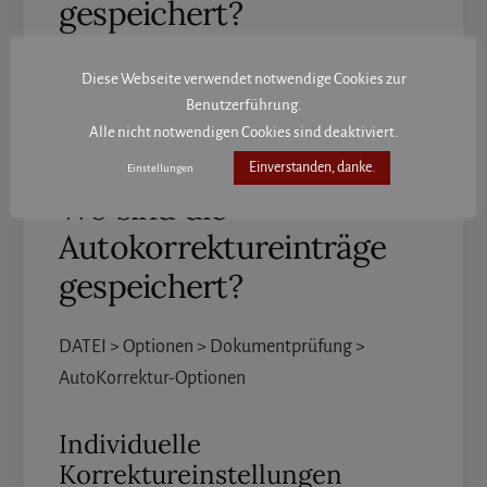
gespeichert?
…
Diese Webseite verwendet notwendige Cookies zur
\users\%user%\AppData\Roaming\Microsoft\Templ
Benutzerführung.
Alle nicht notwendigen Cookies sind deaktiviert.
ates\NormalEmail.dotm
Einverstanden, danke.
Einstellungen
Wo sind die
Autokorrektureinträge
gespeichert?
DATEI > Optionen > Dokumentprüfung >
AutoKorrektur-Optionen
Individuelle
Korrektureinstellungen