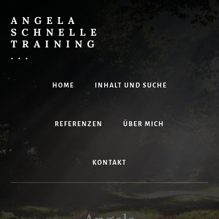
Skip
to
ANGELA
content
SCHNELLE
TRAINING
...
Effektives
IT-
HOME
INHALT UND SUCHE
Training
mit
Spaß
REFERENZEN
ÜBER MICH
KONTAKT