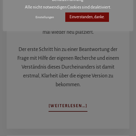
PowerPoint und Co. sind je nach Lizensierung neue
Alle nicht notwendigen Cookies sind deaktiviert.
Befehle und Funktionen entweder nicht
Einverstanden, danke.
Einstellungen
vorhanden oder neu benannt oder auch immer
mal wieder neu platziert.
Der erste Schritt hin zu einer Beantwortung der
Frage mit Hilfe der eigenen Recherche und einem
Verständnis dieses Durcheinanders ist damit
erstmal, Klarheit über die eigene Version zu
bekommen.
ÜBERMICROSOFT
[WEITERLESEN…]
365:
WAS
GEHT
WO?