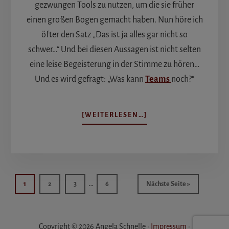
gezwungen Tools zu nutzen, um die sie früher
einen großen Bogen gemacht haben. Nun höre ich
öfter den Satz „Das ist ja alles gar nicht so
schwer…“ Und bei diesen Aussagen ist nicht selten
eine leise Begeisterung in der Stimme zu hören…
Und es wird gefragt: „Was kann
Teams
noch?“
ÜBERWAS
[WEITERLESEN…]
KANN
TEAMS
NOCH?
Weggelassene
…
Seite
Seite
Seite
Seite
aufrufen
1
2
3
6
Nächste Seite
»
Zwischenseiten
Copyright © 2026 Angela Schnelle ·
Impressum
·