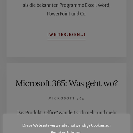
als die bekannten Programme Excel, Word,
PowerPoint und Co.
ÜBERWAS
[WEITERLESEN…]
IST
MICROSOFT
365?
Microsoft 365: Was geht wo?
MICROSOFT 365
Das Produkt „Office“ wandelt sich mehr und mehr
zu dem
Collaboration-Tool Microsoft 365
. In den
Diese Webseite verwendet notwendige Cookies zur
Desktop-Versionen von Excel, Outlook, Word,
Benutzerführung.