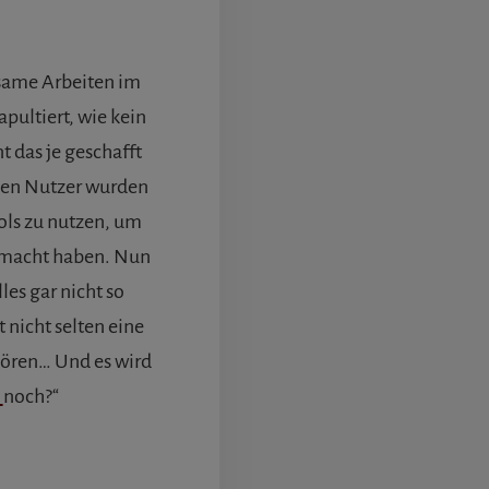
nsame Arbeiten im
pultiert, wie kein
das je geschafft
inen Nutzer wurden
ls zu nutzen, um
gemacht haben. Nun
lles gar nicht so
 nicht selten eine
hören… Und es wird
s
noch?“
ÜBERWAS