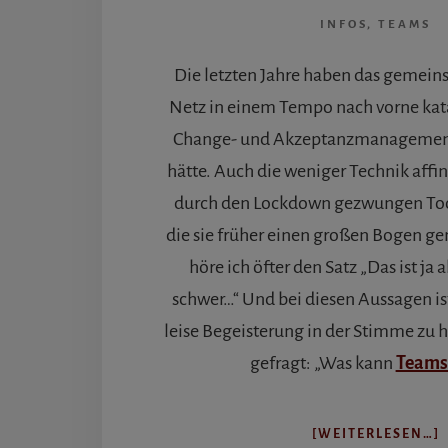
INFOS
,
TEAMS
Die letzten Jahre haben das gemei
Netz in einem Tempo nach vorne kata
Change- und Akzeptanzmanagement 
hätte. Auch die weniger Technik aff
durch den Lockdown gezwungen Too
die sie früher einen großen Bogen 
höre ich öfter den Satz „Das ist ja a
schwer…“ Und bei diesen Aussagen ist
leise Begeisterung in der Stimme zu 
gefragt: „Was kann
Team
[WEITERLESEN…]