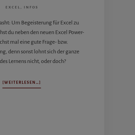
EXCEL
,
INFOS
asht: Um Begeisterung für Excel zu
chst du neben den neuen Excel Power-
chst mal eine gute Frage- bzw.
g, denn sonst lohnt sich der ganze
es Lernens nicht, oder doch?
ÜBEREXCEL
[WEITERLESEN…]
POWER-
TOOLS