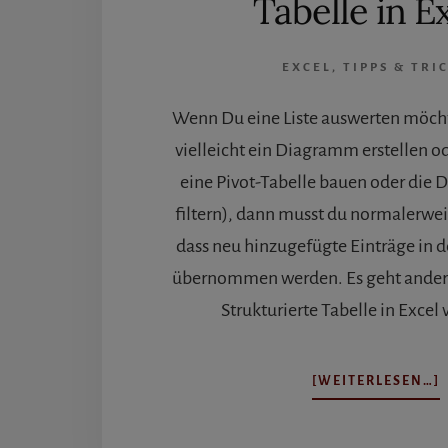
Tabelle in E
EXCEL
,
TIPPS & TRI
Wenn Du eine Liste auswerten möch
vielleicht ein Diagramm erstellen o
eine Pivot-Tabelle bauen oder die 
filtern), dann musst du normalerwei
dass neu hinzugefügte Einträge in 
übernommen werden. Es geht anders.
Strukturierte Tabelle in Excel
[WEITERLESEN…]
I
E
S