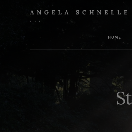
Skip
to
ANGELA SCHNELLE
content
...
Effektives
IT-
HOME
Training
mit
Spaß
St