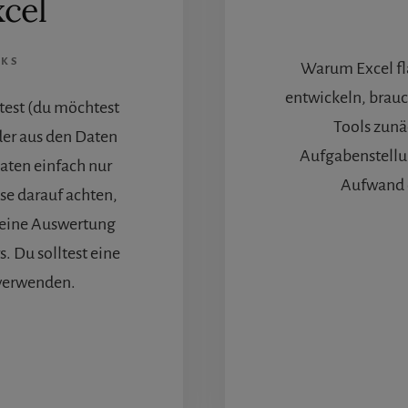
xcel
CKS
Warum Excel fl
entwickeln, brau
test (du möchtest
Tools zunä
der aus den Daten
Aufgabenstellun
Daten einfach nur
Aufwand d
se darauf achten,
deine Auswertung
 Du solltest eine
 verwenden.
ÜBERWAS
ST
INE
TRUKTURIERTE