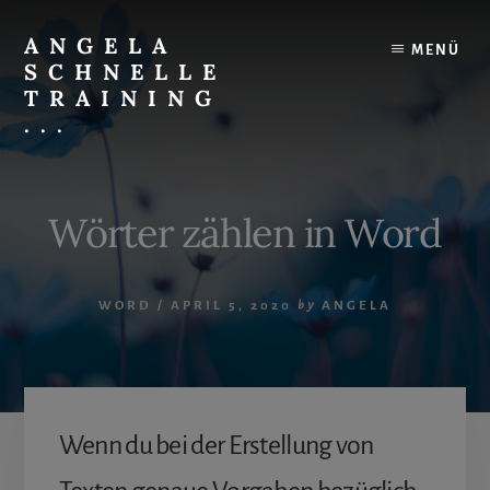
Skip
to
ANGELA
MENÜ
content
SCHNELLE
TRAINING
...
Effektives
IT-
Training
Wörter zählen in Word
mit
Spaß
WORD
/
APRIL 5, 2020
by
ANGELA
Wenn du bei der Erstellung von