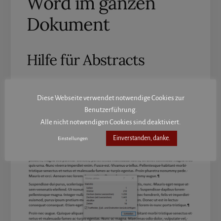
Word im ganzen
Dokument
Hilfe für Abstracts
Schau am unteren Bildschirmrand in die
Diese Webseite verwendet notwendige Cookies zur
Statusleiste. Dort bekommst du die
Benutzerführung.
Dokumentstatistik für das gesamte Dokument
Alle nicht notwendigen Cookies sind deaktiviert.
angezeigt.
Einverstanden, danke.
Einstellungen