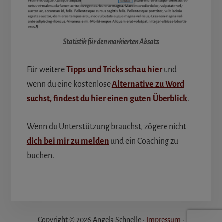
Statistik für den markierten Absatz
Für weitere
Tipps und Tricks schau hier
und
wenn du eine kostenlose
Alternative zu Word
suchst, findest du hier einen guten Überblick
.
Wenn du Unterstützung brauchst, zögere nicht
dich bei mir zu melden
und ein Coaching zu
buchen.
Copyright © 2026 Angela Schnelle ·
Impressum
·