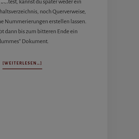
rbeitest, kannst du später weder ein
haltsverzeichnis, noch Querverweise,
e Nummerierungen erstellen lassen.
ibt dann bis zum bitteren Ende ein
dummes“ Dokument.
ÜBERSTRUKTUR
[WEITERLESEN…]
FÜR
DEINE
WORD
DOKUMENTE