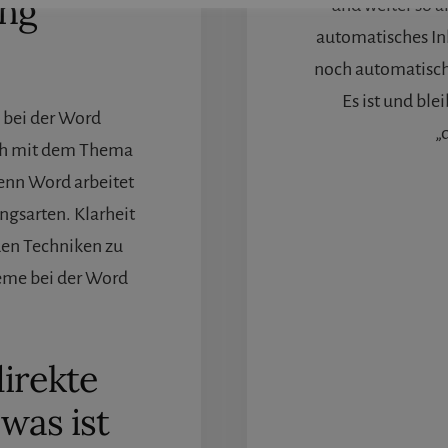
ung
und weiter so a
automatisches In
noch automatisch
Es ist und ble
 bei der Word
„
ch mit dem Thema
enn Word arbeitet
gsarten. Klarheit
den Techniken zu
me bei der Word
direkte
was ist