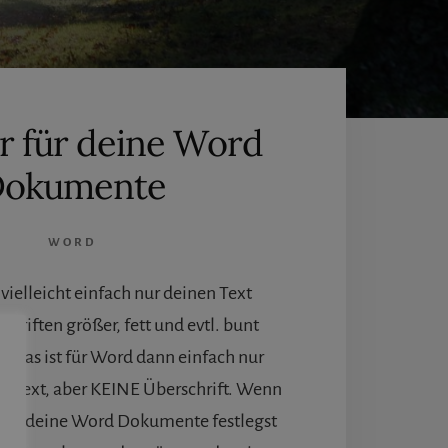
r für deine Word
okumente
WORD
 vielleicht einfach nur deinen Text
chriften größer, fett und evtl. bunt
r? Das ist für Word dann einfach nur
er Text, aber KEINE Überschrift. Wenn
r für deine Word Dokumente festlegst