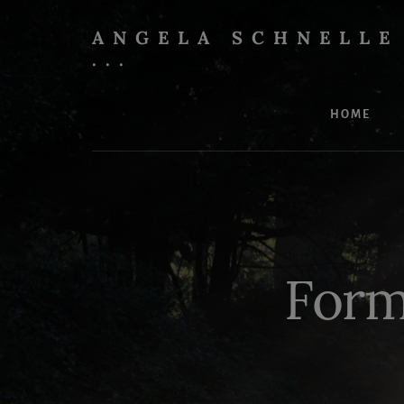
Skip
to
ANGELA SCHNELLE
content
...
Effektives
IT-
HOME
Training
mit
Spaß
Form