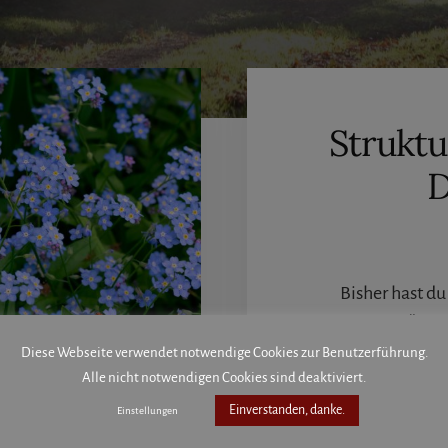
Struktu
D
Bisher hast du
markiert, Übers
Diese Webseite verwendet notwendige Cookies zur Benutzerführung.
formatiert, ode
Alle nicht notwendigen Cookies sind deaktiviert.
anders formatiert
er Word
Einverstanden, danke.
Einstellungen
du keine Struktu