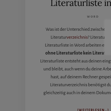
Literaturliste 
WORD
Was ist der Unterschied zwischen L
Literatur
verzeichnis
? Literaturv
Literaturliste in Word arbeiten en
ohne Literaturliste kein Literatur
Literaturliste entsteht aus deinen ei
und bleibt, auch wenn du deine Arb
hast, auf deinem Rechner gespei
Literaturverzeichnis benötigst du
gleichzeitig auch in deinem Dokume
Ü
[WEITERLESEN…]