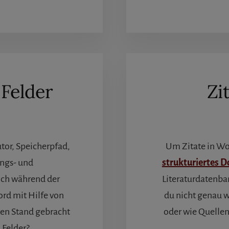
UND
ITERATURLISTE
N
WORD
Felder
Zi
tor, Speicherpfad,
Um Zitate in Wor
ungs- und
strukturiertes 
sich während der
Literaturdatenba
ord mit Hilfe von
du nicht genau w
en Stand gebracht
oder wie Quelle
 Felder?