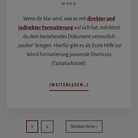
WORD
Wenn dir klar wird, was es mit
direkter und
indirekter Formatierung
auf sich hat, möchtest
du dein bestehendes Dokument vermutlich
„sauber“ kriegen. Hierfür gibt es als Erste Hilfe zur
Word Formatierung passende Shortcuts
(Tastaturkürzel).
ÜBERERSTE
[WEITERLESEN…]
HILFE
ZUR
WORD
FORMATIERUNG
Seite
Seite
aufrufen
1
2
Nächste Seite
»