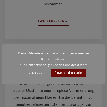
bekommen.
ÜBERMICROSOFT
[WEITERLESEN…]
365:
WAS
GEHT
WO?
Diese Webseite verwendet notwendige Cookies zur
Nummerierung in Word II
Benutzerführung.
Alle nicht notwendigen Cookies sind deaktiviert.
WORD
Einverstanden, danke.
Einstellungen
In diesem Artikel geht es um die Erstellung
eigener Muster für eine komplexe Nummerierung
über maximal neun Ebenen. Für die Definition von
benutzerdefinierten Listenformatvorlagen zur