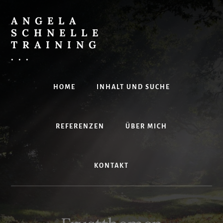
Skip
to
ANGELA
content
SCHNELLE
TRAINING
...
Effektives
IT-
HOME
INHALT UND SUCHE
Training
mit
Spaß
REFERENZEN
ÜBER MICH
KONTAKT